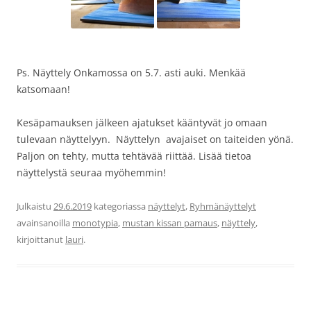
Ps. Näyttely Onkamossa on 5.7. asti auki. Menkää
katsomaan!
Kesäpamauksen jälkeen ajatukset kääntyvät jo omaan
tulevaan näyttelyyn. Näyttelyn avajaiset on taiteiden yönä.
Paljon on tehty, mutta tehtävää riittää. Lisää tietoa
näyttelystä seuraa myöhemmin!
Julkaistu
29.6.2019
kategoriassa
näyttelyt
,
Ryhmänäyttelyt
avainsanoilla
monotypia
,
mustan kissan pamaus
,
näyttely
,
kirjoittanut
lauri
.