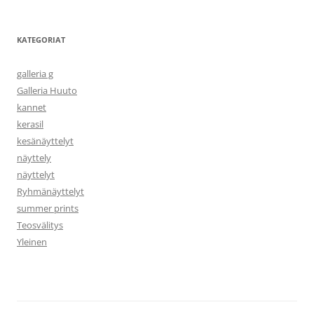
KATEGORIAT
galleria g
Galleria Huuto
kannet
kerasil
kesänäyttelyt
näyttely
näyttelyt
Ryhmänäyttelyt
summer prints
Teosvälitys
Yleinen