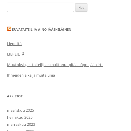
Haku:
KUVATAITEILIJA AINO JÄÄSKELÄINEN
Liepeiltä
LIEPEILTÄ
Muutoksia, eli taiteilija ei malttanut pitää näppejään irti!
Ihmeiden aika ja muita unia
ARKISTOT
maaliskuu 2025
helmikuu 2025
marraskuu 2023