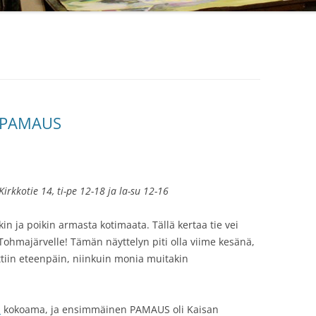
OPAMAUS
rkkotie 14, ti-pe 12-18 ja la-su 12-16
 ja poikin armasta kotimaata. Tällä kertaa tie vei
ohmajärvelle! Tämän näyttelyn piti olla viime kesänä,
ttiin eteenpäin, niinkuin monia muitakin
n
kokoama, ja ensimmäinen PAMAUS oli Kaisan