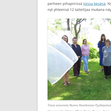
perheen pihapiirissä
toissa kesänä
. N
nyt yhteensä 12 taiteilijaa mukana nä
Tässä seisomme Nunnu Raatikaisen Pyykkipäivä