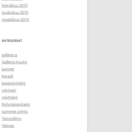
heinäkuu 2015
toukokuu 2015
maaliskuu 2015
KATEGORIAT
galleria g
Galleria Huuto
kannet
kerasil
kesänäyttelyt
näyttely
näyttelyt
Ryhmänäyttelyt
summer prints
Teosvälitys
Yleinen