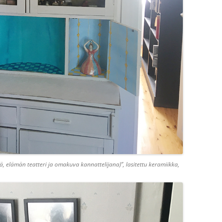
 elämän teatteri ja omakuva kannattelijana)”, lasitettu keramiikka,