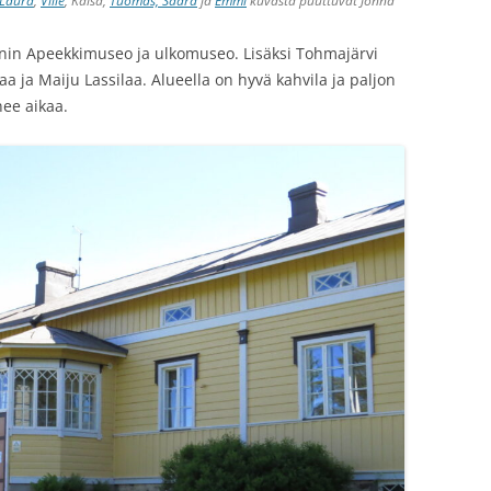
Laura
,
Ville
, Kaisa,
Tuomas,
Saara
ja
Emm
i
kuvasta puuttuvat Jonna
in Apeekkimuseo ja ulkomuseo. Lisäksi Tohmajärvi
 ja Maiju Lassilaa. Alueella on hyvä kahvila ja paljon
ee aikaa.