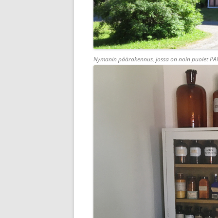
Nymanin päärakennus, jossa on noin puolet PA