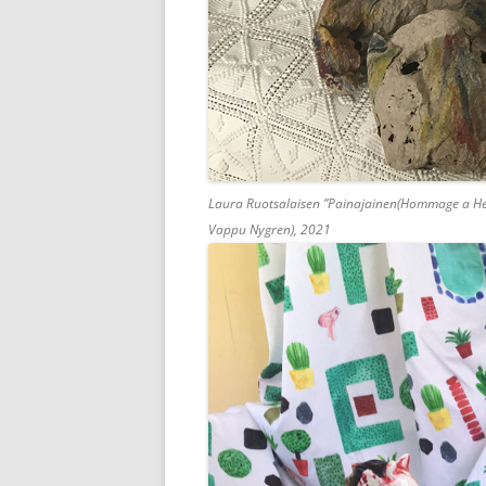
Laura Ruotsalaisen ”Painajainen(Hommage a Henry
Vappu Nygren), 2021