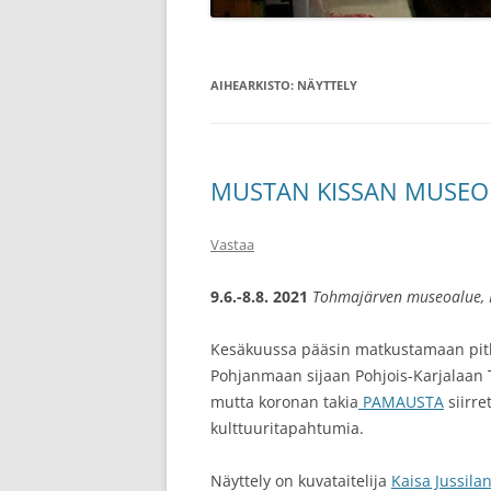
AIHEARKISTO:
NÄYTTELY
MUSTAN KISSAN MUSE
Vastaa
9.6.-8.8. 2021
Tohmajärven museoalue, Ki
Kesäkuussa pääsin matkustamaan pitkin
Pohjanmaan sijaan Pohjois-Karjalaan T
mutta koronan takia
PAMAUSTA
siirre
kulttuuritapahtumia.
Näyttely on kuvataitelija
Kaisa Jussila