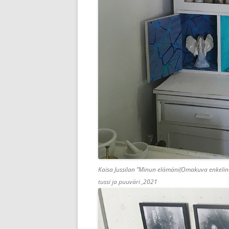
Kaisa Jussilan ”Minun elämäni(Omakuva enkelinä,
tussi ja puuväri ,2021