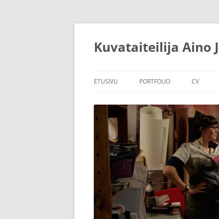
Siirry
sisältöön
Kuvataiteilija Aino
ETUSIVU
PORTFOLIO
CV