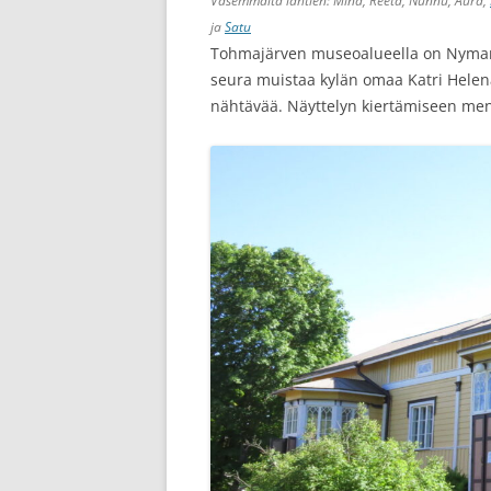
Vasemmalta lähtien: Minä, Reeta, Nunnu, Aura,
ja
Satu
Tohmajärven museoalueella on Nyman
seura muistaa kylän omaa Katri Helenaa
nähtävää. Näyttelyn kiertämiseen men