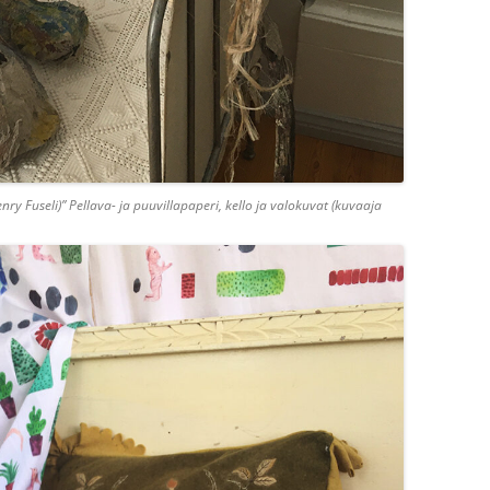
 Fuseli)” Pellava- ja puuvillapaperi, kello ja valokuvat (kuvaaja