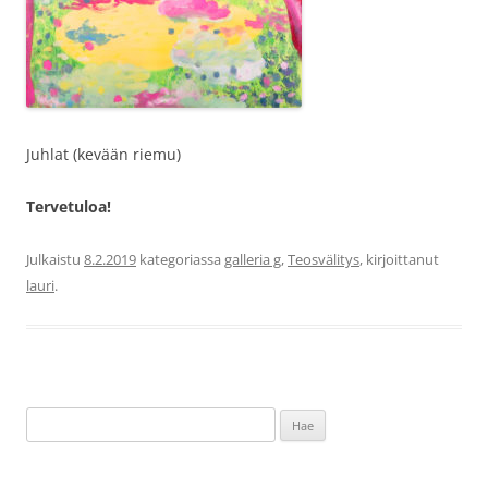
Juhlat (kevään riemu)
Tervetuloa!
Julkaistu
8.2.2019
kategoriassa
galleria g
,
Teosvälitys
, kirjoittanut
lauri
.
Haku: