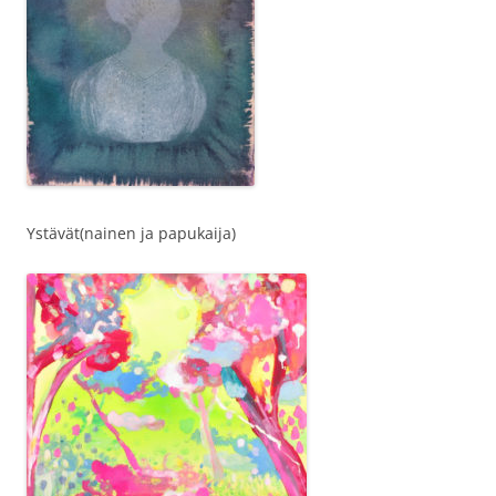
Ystävät(nainen ja papukaija)