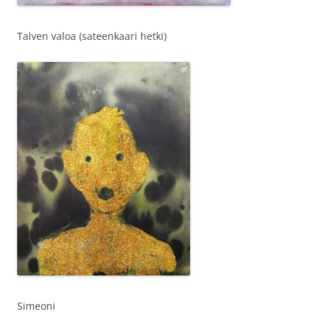
Talven valoa (sateenkaari hetki)
Simeoni