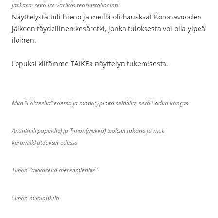
jakkara, sekä iso värikäs teosinstallaointi.
Näyttelystä tuli hieno ja meillä oli hauskaa! Koronavuoden
jälkeen täydellinen kesäretki, jonka tuloksesta voi olla ylpeä
iloinen.
Lopuksi kiitämme TAIKEa näyttelyn tukemisesta.
Mun ”Lähteellä” edessä ja monotypioita seinällä, sekä Sadun kangas
Anun(hiili paperille) ja Timon(mekko) teokset takana ja mun
keramiikkateokset edessä
Timon ”uikkareita merenmiehille
”
Simon maalauksia