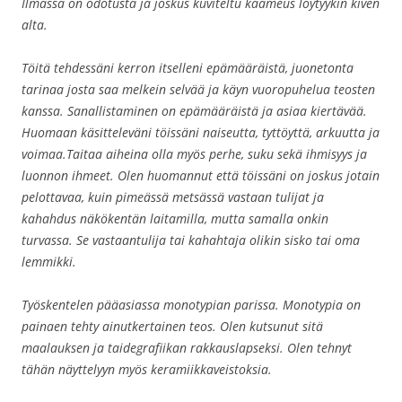
Ilmassa on odotusta ja joskus kuviteltu kaameus löytyykin kiven
alta.
Töitä tehdessäni kerron itselleni epämääräistä, juonetonta
tarinaa josta saa melkein selvää ja käyn vuoropuhelua teosten
kanssa. Sanallistaminen on epämääräistä ja asiaa kiertävää.
Huomaan käsitteleväni töissäni naiseutta, tyttöyttä, arkuutta ja
voimaa.Taitaa aiheina olla myös perhe, suku sekä ihmisyys ja
luonnon ihmeet. Olen huomannut että töissäni on joskus jotain
pelottavaa, kuin pimeässä metsässä vastaan tulijat ja
kahahdus näkökentän laitamilla, mutta samalla onkin
turvassa. Se vastaantulija tai kahahtaja olikin sisko tai oma
lemmikki.
Työskentelen pääasiassa monotypian parissa. Monotypia on
painaen tehty ainutkertainen teos. Olen kutsunut sitä
maalauksen ja taidegrafiikan rakkauslapseksi. Olen tehnyt
tähän näyttelyyn myös keramiikkaveistoksia.