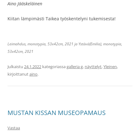
Aino Jääskeläinen
Kiitan lämpimästi Taikea työskentelyni tukemisesta!
Leimahdus, monotypia, 53x42cm, 2021 ja Ystävä(Emilia), monotypia,
53x42cm, 2021
Julkaistu
24.1.2022
kategoriassa
galleria g
,
näyttelyt
,
Yleinen
,
kirjoittanut
aino
.
MUSTAN KISSAN MUSEOPAMAUS
Vastaa