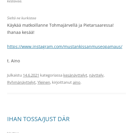
kestävää.
Sieltä ne kurkistaa
Käykää matkoillanne Tohmajärvellä ja Pietarsaaressa!
Ihanaa kesää!
https://www.instagram.com/mustankissanmuseopamaus/
t. Aino
Julkaistu
14.6.2021
kategoriassa
kesänäyttelyt
,
näyttely
,
Ryhmänäyttelyt
,
Yleinen
, kirjoittanut
aino
.
IHAN TOSSA/JUST DÄR