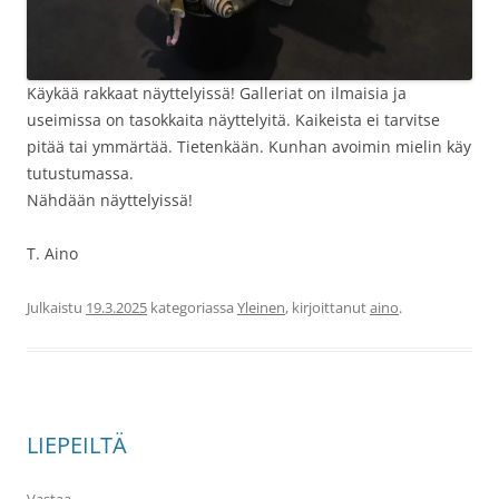
Käykää rakkaat näyttelyissä! Galleriat on ilmaisia ja
useimissa on tasokkaita näyttelyitä. Kaikeista ei tarvitse
pitää tai ymmärtää. Tietenkään. Kunhan avoimin mielin käy
tutustumassa.
Nähdään näyttelyissä!
T. Aino
Julkaistu
19.3.2025
kategoriassa
Yleinen
, kirjoittanut
aino
.
LIEPEILTÄ
Vastaa