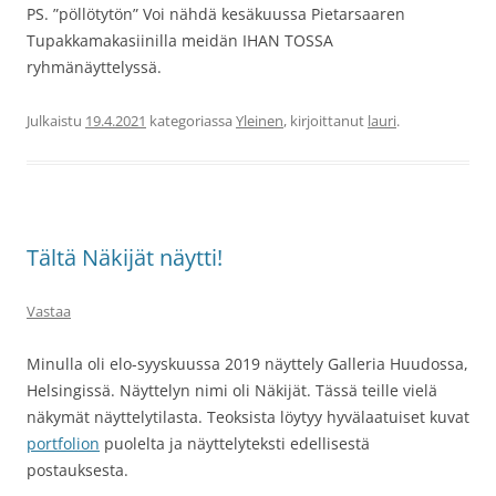
PS. ”pöllötytön” Voi nähdä kesäkuussa Pietarsaaren
Tupakkamakasiinilla meidän IHAN TOSSA
ryhmänäyttelyssä.
Julkaistu
19.4.2021
kategoriassa
Yleinen
, kirjoittanut
lauri
.
Tältä Näkijät näytti!
Vastaa
Minulla oli elo-syyskuussa 2019 näyttely Galleria Huudossa,
Helsingissä. Näyttelyn nimi oli Näkijät. Tässä teille vielä
näkymät näyttelytilasta. Teoksista löytyy hyvälaatuiset kuvat
portfolion
puolelta ja näyttelyteksti edellisestä
postauksesta.