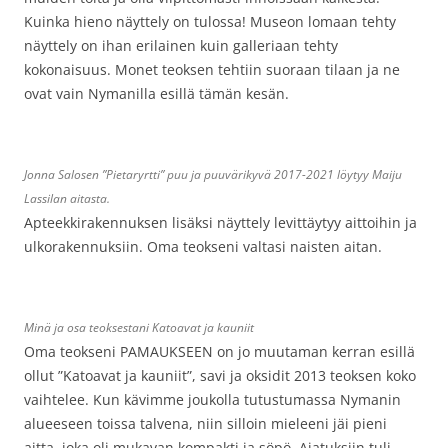
Kuinka hieno näyttely on tulossa! Museon lomaan tehty
näyttely on ihan erilainen kuin galleriaan tehty
kokonaisuus. Monet teoksen tehtiin suoraan tilaan ja ne
ovat vain Nymanilla esillä tämän kesän.
Jonna Salosen ”Pietaryrtti” puu ja puuvärikyvä 2017-2021 löytyy Maiju
Lassilan aitasta.
Apteekkirakennuksen lisäksi näyttely levittäytyy aittoihin ja
ulkorakennuksiin. Oma teokseni valtasi naisten aitan.
Minä ja osa teoksestani Katoavat ja kauniit
Oma teokseni PAMAUKSEEN on jo muutaman kerran esillä
ollut ”Katoavat ja kauniit”, savi ja oksidit 2013 teoksen koko
vaihtelee. Kun kävimme joukolla tutustumassa Nymanin
alueeseen toissa talvena, niin silloin mieleeni jäi pieni
aitta, joka oli mukavan kompakti ja söpö. Ajatuksiin tuli