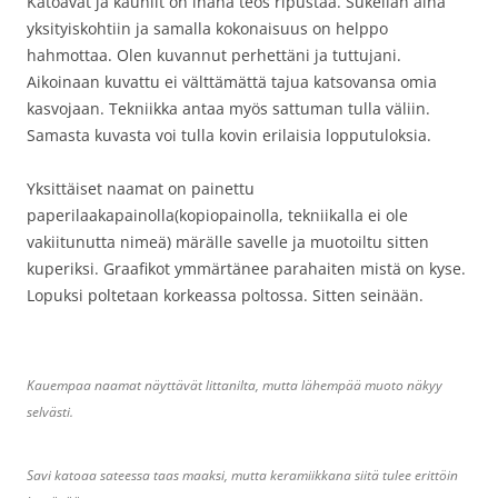
Katoavat ja kauniit on ihana teos ripustaa. Sukellan aina
yksityiskohtiin ja samalla kokonaisuus on helppo
hahmottaa. Olen kuvannut perhettäni ja tuttujani.
Aikoinaan kuvattu ei välttämättä tajua katsovansa omia
kasvojaan. Tekniikka antaa myös sattuman tulla väliin.
Samasta kuvasta voi tulla kovin erilaisia lopputuloksia.
Yksittäiset naamat on painettu
paperilaakapainolla(kopiopainolla, tekniikalla ei ole
vakiitunutta nimeä) märälle savelle ja muotoiltu sitten
kuperiksi. Graafikot ymmärtänee parahaiten mistä on kyse.
Lopuksi poltetaan korkeassa poltossa. Sitten seinään.
Kauempaa naamat näyttävät littanilta, mutta lähempää muoto näkyy
selvästi.
Savi katoaa sateessa taas maaksi, mutta keramiikkana siitä tulee erittöin