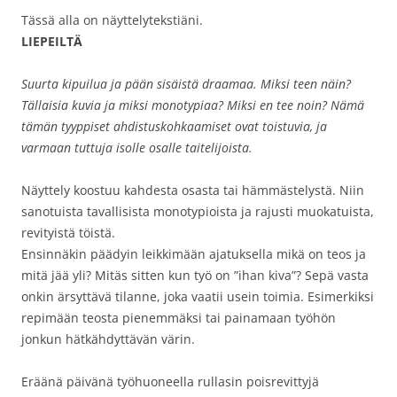
Tässä alla on näyttelytekstiäni.
LIEPEILTÄ
Suurta kipuilua ja pään sisäistä draamaa. Miksi teen näin?
Tällaisia kuvia ja miksi monotypiaa? Miksi en tee noin? Nämä
tämän tyyppiset ahdistuskohkaamiset ovat toistuvia, ja
varmaan tuttuja isolle osalle taitelijoista.
Näyttely koostuu kahdesta osasta tai hämmästelystä. Niin
sanotuista tavallisista monotypioista ja rajusti muokatuista,
revityistä töistä.
Ensinnäkin päädyin leikkimään ajatuksella mikä on teos ja
mitä jää yli? Mitäs sitten kun työ on ”ihan kiva”? Sepä vasta
onkin ärsyttävä tilanne, joka vaatii usein toimia. Esimerkiksi
repimään teosta pienemmäksi tai painamaan työhön
jonkun hätkähdyttävän värin.
Eräänä päivänä työhuoneella rullasin poisrevittyjä