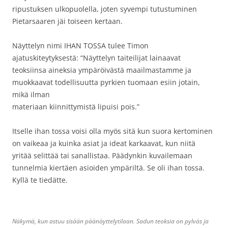
ripustuksen ulkopuolella, joten syvempi tutustuminen
Pietarsaaren jäi toiseen kertaan.
Näyttelyn nimi IHAN TOSSA tulee Timon
ajatuskiteytyksestä: “Näyttelyn taiteilijat lainaavat
teoksiinsa aineksia ympäröivästä maailmastamme ja
muokkaavat todellisuutta pyrkien tuomaan esiin jotain,
mikä ilman
materiaan kiinnittymistä lipuisi pois.”
Itselle ihan tossa voisi olla myös sitä kun suora kertominen
on vaikeaa ja kuinka asiat ja ideat karkaavat, kun niitä
yritää selittää tai sanallistaa. Päädynkin kuvailemaan
tunnelmia kiertäen asioiden ympäriltä. Se oli ihan tossa.
Kyllä te tiedätte.
Näkymä, kun astuu sisään päänäyttelytilaan. Sadun teoksia on pylväs ja