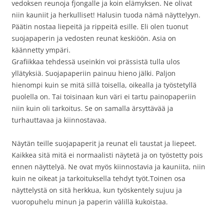
vedoksen reunoja fjongalle ja koin elämyksen. Ne olivat
niin kauniit ja herkulliset! Halusin tuoda nämä näyttelyyn.
Päätin nostaa liepeitä ja rippeitä esille. Eli olen tuonut
suojapaperin ja vedosten reunat keskiöön. Asia on
käännetty ympäri.
Grafiikkaa tehdessä useinkin voi prässistä tulla ulos
yllätyksiä. Suojapaperiin painuu hieno jälki. Paljon
hienompi kuin se mitä sillä toisella, oikealla ja työstetyllä
puolella on. Tai toisinaan kun väri ei tartu painopaperiin
niin kuin oli tarkoitus. Se on samalla ärsyttävää ja
turhauttavaa ja kiinnostavaa.
Näytän teille suojapaperit ja reunat eli taustat ja liepeet.
Kaikkea sitä mitä ei normaalisti näytetä ja on työstetty pois
ennen näyttelyä. Ne ovat myös kiinnostavia ja kauniita, niin
kuin ne oikeat ja tarkoituksella tehdyt työt.Toinen osa
näyttelystä on sitä herkkua, kun työskentely sujuu ja
vuoropuhelu minun ja paperin välillä kukoistaa.