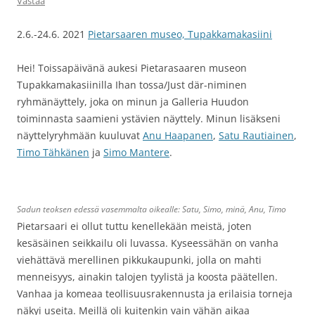
Vastaa
2.6.-24.6. 2021
Pietarsaaren museo, Tupakkamakasiini
Hei! Toissapäivänä aukesi Pietarasaaren museon
Tupakkamakasiinilla Ihan tossa/Just där-niminen
ryhmänäyttely, joka on minun ja Galleria Huudon
toiminnasta saamieni ystävien näyttely. Minun lisäkseni
näyttelyryhmään kuuluvat
Anu Haapanen
,
Satu Rautiainen
,
Timo Tähkänen
ja
Simo Mantere
.
Sadun teoksen edessä vasemmalta oikealle: Satu, Simo, minä, Anu, Timo
Pietarsaari ei ollut tuttu kenellekään meistä, joten
kesäsäinen seikkailu oli luvassa. Kyseessähän on vanha
viehättävä merellinen pikkukaupunki, jolla on mahti
menneisyys, ainakin talojen tyylistä ja koosta päätellen.
Vanhaa ja komeaa teollisuusrakennusta ja erilaisia torneja
näkyi useita. Meillä oli kuitenkin vain vähän aikaa