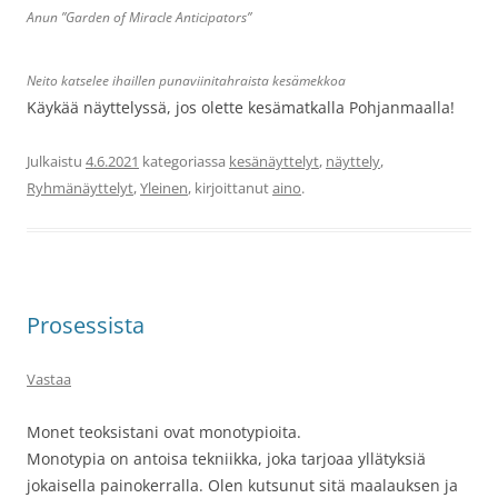
Anun ”Garden of Miracle Anticipators”
Neito katselee ihaillen punaviinitahraista kesämekkoa
Käykää näyttelyssä, jos olette kesämatkalla Pohjanmaalla!
Julkaistu
4.6.2021
kategoriassa
kesänäyttelyt
,
näyttely
,
Ryhmänäyttelyt
,
Yleinen
, kirjoittanut
aino
.
Prosessista
Vastaa
Monet teoksistani ovat monotypioita.
Monotypia on antoisa tekniikka, joka tarjoaa yllätyksiä
jokaisella painokerralla. Olen kutsunut sitä maalauksen ja