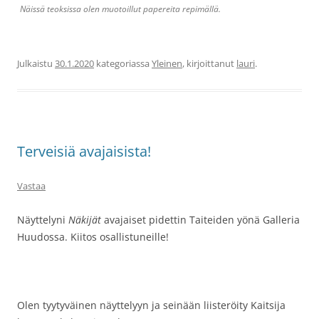
Näissä teoksissa olen muotoillut papereita repimällä.
Julkaistu
30.1.2020
kategoriassa
Yleinen
, kirjoittanut
lauri
.
Terveisiä avajaisista!
Vastaa
Näyttelyni
Näkijät
avajaiset pidettin Taiteiden yönä Galleria
Huudossa. Kiitos osallistuneille!
Olen tyytyväinen näyttelyyn ja seinään liisteröity Kaitsija