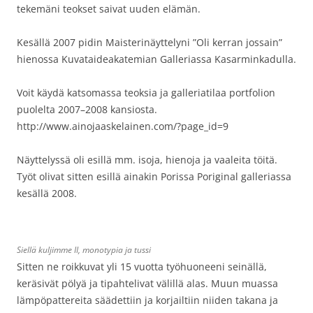
tekemäni teokset saivat uuden elämän.
Kesällä 2007 pidin Maisterinäyttelyni ”Oli kerran jossain”
hienossa Kuvataideakatemian Galleriassa Kasarminkadulla.
Voit käydä katsomassa teoksia ja galleriatilaa portfolion
puolelta 2007–2008 kansiosta.
http://www.ainojaaskelainen.com/?page_id=9
Näyttelyssä oli esillä mm. isoja, hienoja ja vaaleita töitä.
Työt olivat sitten esillä ainakin Porissa Poriginal galleriassa
kesällä 2008.
Siellä kuljimme II, monotypia ja tussi
Sitten ne roikkuvat yli 15 vuotta työhuoneeni seinällä,
keräsivät pölyä ja tipahtelivat välillä alas. Muun muassa
lämpöpattereita säädettiin ja korjailtiin niiden takana ja