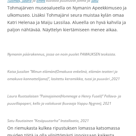
Tuomas,
Saara
ja
Emm
i
kuvasta puuttuvat Jonna ja
Satu
Tohmajärven museoalueella on Nymanin Apeekkimuseo ja
ulkomuseo. Lisäksi Tohmajärvi seura muistaa kylän omaa
Katri Helenaa ja Maiju Lassilaa. Alueella on hyvä kahvila ja
paljon nähtävää. Näyttelyn kiertämiseen menee aikaa.
Nymanin päärakennus, jossa on noin puolet PAMAUKSEN teoksista.
Kaisa Jussilan ”Minun elämäni(Omakuva enkelinä, elämän teatteri ja
omakuva kannattelijana)”, lasitettu keramiikka, tussi ja puuväri ,2021
Laura Ruotsalaisen ”Painajainen(Hommage a Henry Fuseli)” Pellava- ja
puuvillapaperi, kello ja valokuvat (kuvaaja Vappu Nygren), 2021
Satu Rautiainen ”Kesäpuutarha” Installaatio, 2021
On riemukasta kulkea ripustuksen lomassa katsomassa
muiden töitä ja olla vilpittömästi innoissaan kaikesta.