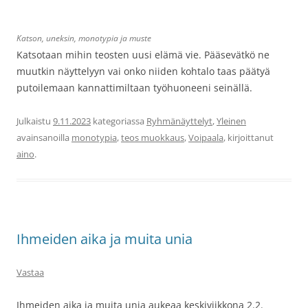
Katson, uneksin, monotypia ja muste
Katsotaan mihin teosten uusi elämä vie. Pääsevätkö ne
muutkin näyttelyyn vai onko niiden kohtalo taas päätyä
putoilemaan kannattimiltaan työhuoneeni seinällä.
Julkaistu
9.11.2023
kategoriassa
Ryhmänäyttelyt
,
Yleinen
avainsanoilla
monotypia
,
teos muokkaus
,
Voipaala
, kirjoittanut
aino
.
Ihmeiden aika ja muita unia
Vastaa
Ihmeiden aika ja muita unia aukeaa keskiviikkona 2.2.