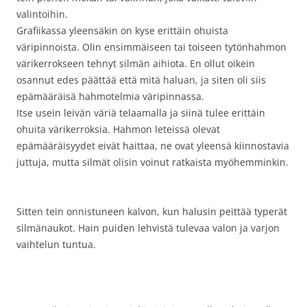
valintoihin.
Grafiikassa yleensäkin on kyse erittäin ohuista
väripinnoista. Olin ensimmäiseen tai toiseen tytönhahmon
värikerrokseen tehnyt silmän aihiota. En ollut oikein
osannut edes päättää että mitä haluan, ja siten oli siis
epämääräisä hahmotelmia väripinnassa.
Itse usein leivän väriä telaamalla ja siinä tulee erittäin
ohuita värikerroksia. Hahmon leteissä olevat
epämääräisyydet eivät haittaa, ne ovat yleensä kiinnostavia
juttuja, mutta silmät olisin voinut ratkaista myöhemminkin.
Sitten tein onnistuneen kalvon, kun halusin peittää typerät
silmänaukot. Hain puiden lehvistä tulevaa valon ja varjon
vaihtelun tuntua.