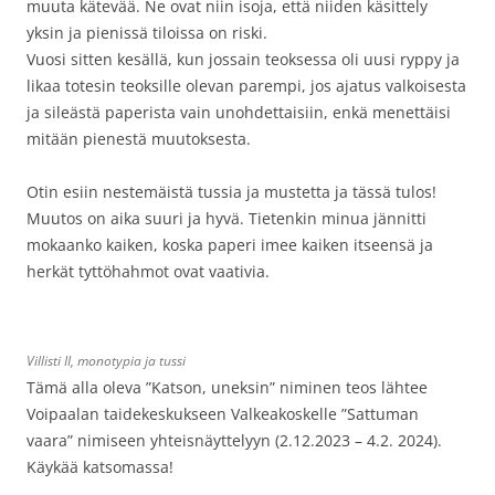
muuta kätevää. Ne ovat niin isoja, että niiden käsittely
yksin ja pienissä tiloissa on riski.
Vuosi sitten kesällä, kun jossain teoksessa oli uusi ryppy ja
likaa totesin teoksille olevan parempi, jos ajatus valkoisesta
ja sileästä paperista vain unohdettaisiin, enkä menettäisi
mitään pienestä muutoksesta.
Otin esiin nestemäistä tussia ja mustetta ja tässä tulos!
Muutos on aika suuri ja hyvä. Tietenkin minua jännitti
mokaanko kaiken, koska paperi imee kaiken itseensä ja
herkät tyttöhahmot ovat vaativia.
Villisti II, monotypia ja tussi
Tämä alla oleva ”Katson, uneksin” niminen teos lähtee
Voipaalan taidekeskukseen Valkeakoskelle ”Sattuman
vaara” nimiseen yhteisnäyttelyyn (2.12.2023 – 4.2. 2024).
Käykää katsomassa!