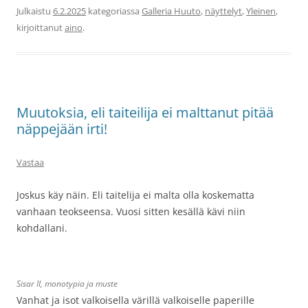
Julkaistu
6.2.2025
kategoriassa
Galleria Huuto
,
näyttelyt
,
Yleinen
,
kirjoittanut
aino
.
Muutoksia, eli taiteilija ei malttanut pitää
näppejään irti!
Vastaa
Joskus käy näin. Eli taitelija ei malta olla koskematta
vanhaan teokseensa. Vuosi sitten kesällä kävi niin
kohdallani.
Sisar II, monotypia ja muste
Vanhat ja isot valkoisella värillä valkoiselle paperille