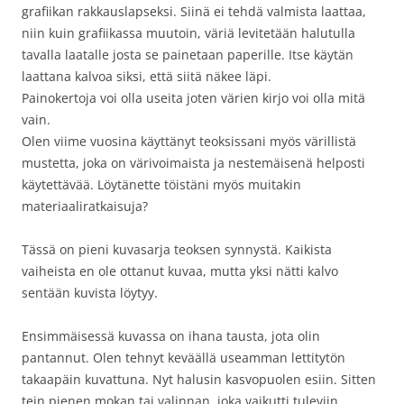
grafiikan rakkauslapseksi. Siinä ei tehdä valmista laattaa,
niin kuin grafiikassa muutoin, väriä levitetään halutulla
tavalla laatalle josta se painetaan paperille. Itse käytän
laattana kalvoa siksi, että siitä näkee läpi.
Painokertoja voi olla useita joten värien kirjo voi olla mitä
vain.
Olen viime vuosina käyttänyt teoksissani myös värillistä
mustetta, joka on värivoimaista ja nestemäisenä helposti
käytettävää. Löytänette töistäni myös muitakin
materiaaliratkaisuja?
Tässä on pieni kuvasarja teoksen synnystä. Kaikista
vaiheista en ole ottanut kuvaa, mutta yksi nätti kalvo
sentään kuvista löytyy.
Ensimmäisessä kuvassa on ihana tausta, jota olin
pantannut. Olen tehnyt keväällä useamman lettitytön
takaapäin kuvattuna. Nyt halusin kasvopuolen esiin. Sitten
tein pienen mokan tai valinnan, joka vaikutti tuleviin