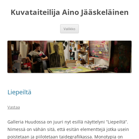
Siirry
sisältöön
Kuvataiteilija Aino Jääskeläinen
Valikko
Liepeiltä
Vastaa
Galleria Huudossa on juuri nyt esillä näyttelyni ”Liepeiltä”.
Nimessä on vähän sitä, että esitän elementtejä jotka usein
poistetaan ja piilotetaan taidegrafiikassa. Monotypia on