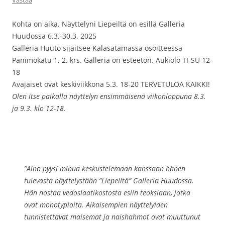
Kohta on aika. Näyttelyni Liepeiltä on esillä Galleria
Huudossa 6.3.-30.3. 2025
Galleria Huuto sijaitsee Kalasatamassa osoitteessa
Panimokatu 1, 2. krs. Galleria on esteetön. Aukiolo TI-SU 12-
18
Avajaiset ovat keskiviikkona 5.3. 18-20 TERVETULOA KAIKKI!
Olen itse paikalla näyttelyn ensimmäisenä viikonloppuna 8.3.
ja 9.3. klo 12-18.
”Aino pyysi minua keskustelemaan kanssaan hänen
tulevasta näyttelystään ”Liepeiltä” Galleria Huudossa.
Hän nostaa vedoslaatikostosta esiin teoksiaan, jotka
ovat monotypioita. Aikaisempien näyttelyiden
tunnistettavat maisemat ja naishahmot ovat muuttunut