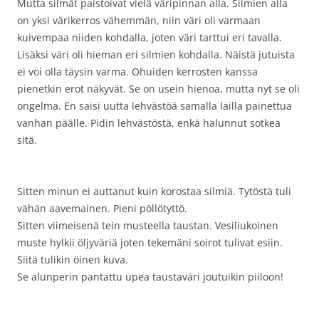
Mutta silmät paistoivat vielä väripinnan alla. Silmien alla
on yksi värikerros vähemmän, niin väri oli varmaan
kuivempaa niiden kohdalla, joten väri tarttui eri tavalla.
Lisäksi väri oli hieman eri silmien kohdalla. Näistä jutuista
ei voi olla täysin varma. Ohuiden kerrosten kanssa
pienetkin erot näkyvät. Se on usein hienoa, mutta nyt se oli
ongelma. En saisi uutta lehvästöä samalla lailla painettua
vanhan päälle. Pidin lehvästöstä, enkä halunnut sotkea
sitä.
Sitten minun ei auttanut kuin korostaa silmiä. Tytöstä tuli
vähän aavemainen. Pieni pöllötyttö.
Sitten viimeisenä tein musteella taustan. Vesiliukoinen
muste hylkii öljyväriä joten tekemäni soirot tulivat esiin.
Siitä tulikin öinen kuva.
Se alunperin pantattu upea taustaväri joutuikin piiloon!