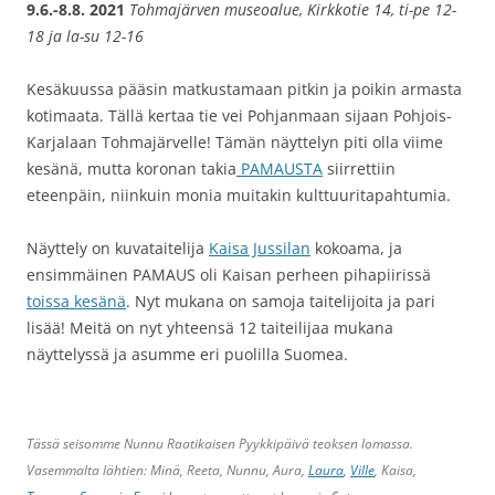
9.6.-8.8. 2021
Tohmajärven museoalue, Kirkkotie 14, ti-pe 12-
18 ja la-su 12-16
Kesäkuussa pääsin matkustamaan pitkin ja poikin armasta
kotimaata. Tällä kertaa tie vei Pohjanmaan sijaan Pohjois-
Karjalaan Tohmajärvelle! Tämän näyttelyn piti olla viime
kesänä, mutta koronan takia
PAMAUSTA
siirrettiin
eteenpäin, niinkuin monia muitakin kulttuuritapahtumia.
Näyttely on kuvataitelija
Kaisa Jussilan
kokoama, ja
ensimmäinen PAMAUS oli Kaisan perheen pihapiirissä
toissa kesänä
. Nyt mukana on samoja taitelijoita ja pari
lisää! Meitä on nyt yhteensä 12 taiteilijaa mukana
näyttelyssä ja asumme eri puolilla Suomea.
Tässä seisomme Nunnu Raatikaisen Pyykkipäivä teoksen lomassa.
Vasemmalta lähtien: Minä, Reeta, Nunnu, Aura,
Laura
,
Ville
, Kaisa,