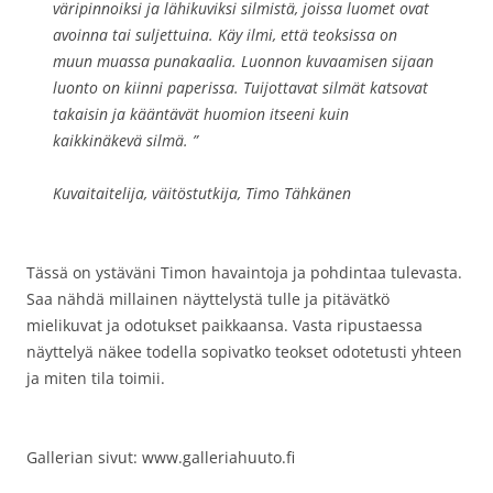
väripinnoiksi ja lähikuviksi silmistä, joissa luomet ovat
avoinna tai suljettuina. Käy ilmi, että teoksissa on
muun muassa punakaalia. Luonnon kuvaamisen sijaan
luonto on kiinni paperissa. Tuijottavat silmät katsovat
takaisin ja kääntävät huomion itseeni kuin
kaikkinäkevä silmä. ”
Kuvaitaitelija, väitöstutkija, Timo Tähkänen
Tässä on ystäväni Timon havaintoja ja pohdintaa tulevasta.
Saa nähdä millainen näyttelystä tulle ja pitävätkö
mielikuvat ja odotukset paikkaansa. Vasta ripustaessa
näyttelyä näkee todella sopivatko teokset odotetusti yhteen
ja miten tila toimii.
Gallerian sivut: www.galleriahuuto.fi