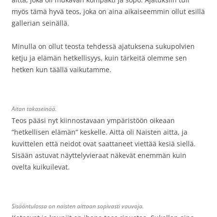
myös tämä hyvä teos, joka on aina aikaiseemmin ollut esillä
gallerian seinällä.
Minulla on ollut teosta tehdessä ajatuksena sukupolvien
ketju ja elämän hetkellisyys, kuin tärkeitä olemme sen
hetken kun täällä vaikutamme.
Aitan takaseinää.
Teos pääsi nyt kiinnostavaan ympäristöön oikeaan
”hetkellisen elämän” keskelle. Aitta oli Naisten aitta, ja
kuvittelen että neidot ovat saattaneet viettää kesiä siellä.
Sisään astuvat näyttelyvieraat näkevät enemmän kuin
ovelta kuikuilevat.
Sisääntulossa on naisten aittaan sopivasti vauvoja.