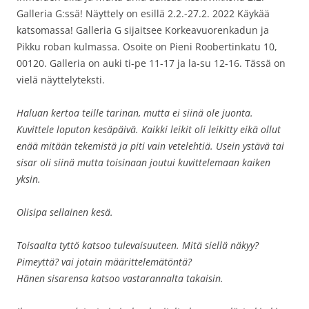
Galleria G:ssä! Näyttely on esillä 2.2.-27.2. 2022 Käykää
katsomassa! Galleria G sijaitsee Korkeavuorenkadun ja
Pikku roban kulmassa. Osoite on Pieni Roobertinkatu 10,
00120. Galleria on auki ti-pe 11-17 ja la-su 12-16. Tässä on
vielä näyttelyteksti.
Haluan kertoa teille tarinan, mutta ei siinä ole juonta.
Kuvittele loputon kesäpäivä. Kaikki leikit oli leikitty eikä ollut
enää mitään tekemistä ja piti vain vetelehtiä. Usein ystävä tai
sisar oli siinä mutta toisinaan joutui kuvittelemaan kaiken
yksin.
Olisipa sellainen kesä.
Toisaalta tyttö katsoo tulevaisuuteen. Mitä siellä näkyy?
Pimeyttä? vai jotain määrittelemätöntä?
Hänen sisarensa katsoo vastarannalta takaisin.