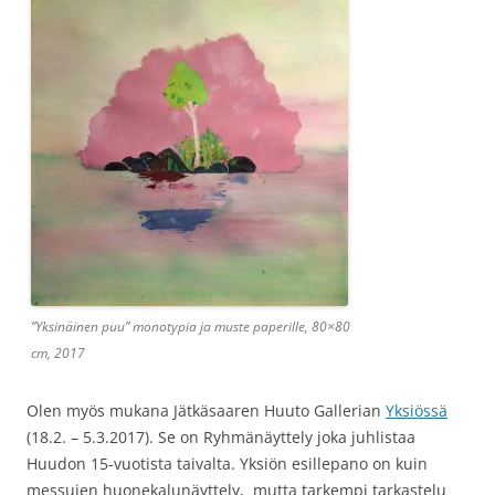
”Yksinäinen puu” monotypia ja muste paperille, 80×80
cm, 2017
Olen myös mukana Jätkäsaaren Huuto Gallerian
Yksiössä
(18.2. – 5.3.2017). Se on Ryhmänäyttely joka juhlistaa
Huudon 15-vuotista taivalta. Yksiön esillepano on kuin
messujen huonekalunäyttely, mutta tarkempi tarkastelu