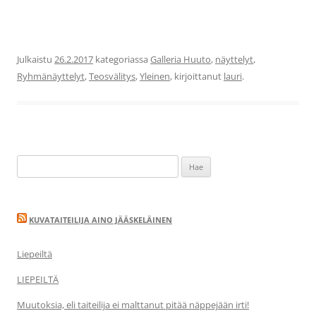
Julkaistu
26.2.2017
kategoriassa
Galleria Huuto
,
näyttelyt
,
Ryhmänäyttelyt
,
Teosvälitys
,
Yleinen
, kirjoittanut
lauri
.
Haku:
KUVATAITEILIJA AINO JÄÄSKELÄINEN
Liepeiltä
LIEPEILTÄ
Muutoksia, eli taiteilija ei malttanut pitää näppejään irti!