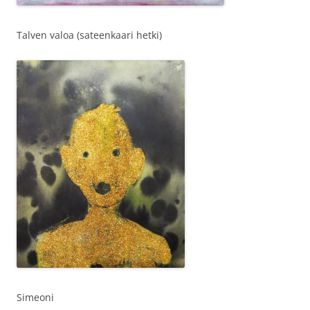
Talven valoa (sateenkaari hetki)
Simeoni