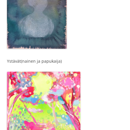
Ystävät(nainen ja papukaija)