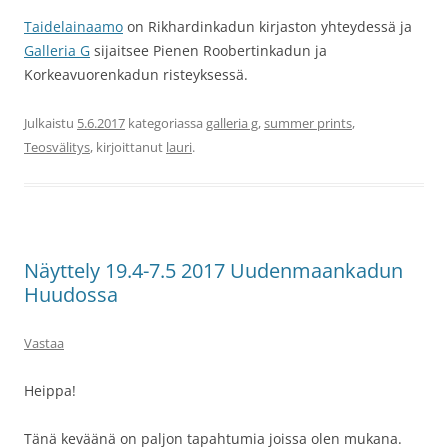
Taidelainaamo
on Rikhardinkadun kirjaston yhteydessä ja
Galleria G
sijaitsee Pienen Roobertinkadun ja
Korkeavuorenkadun risteyksessä.
Julkaistu
5.6.2017
kategoriassa
galleria g
,
summer prints
,
Teosvälitys
, kirjoittanut
lauri
.
Näyttely 19.4-7.5 2017 Uudenmaankadun
Huudossa
Vastaa
Heippa!
Tänä keväänä on paljon tapahtumia joissa olen mukana.