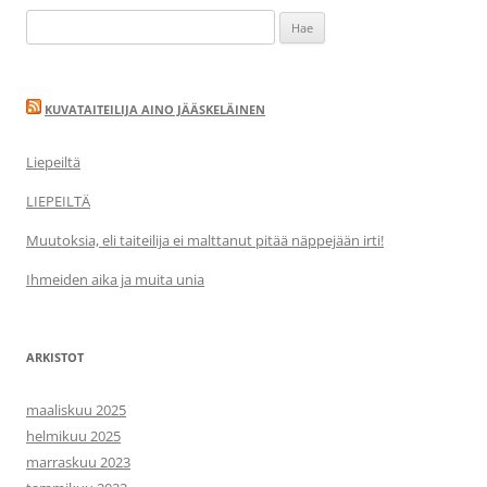
Haku:
KUVATAITEILIJA AINO JÄÄSKELÄINEN
Liepeiltä
LIEPEILTÄ
Muutoksia, eli taiteilija ei malttanut pitää näppejään irti!
Ihmeiden aika ja muita unia
ARKISTOT
maaliskuu 2025
helmikuu 2025
marraskuu 2023