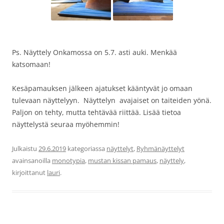
Ps. Näyttely Onkamossa on 5.7. asti auki. Menkää
katsomaan!
Kesäpamauksen jälkeen ajatukset kääntyvät jo omaan
tulevaan näyttelyyn. Näyttelyn avajaiset on taiteiden yönä.
Paljon on tehty, mutta tehtävää riittää. Lisää tietoa
näyttelystä seuraa myöhemmin!
Julkaistu
29.6.2019
kategoriassa
näyttelyt
,
Ryhmänäyttelyt
avainsanoilla
monotypia
,
mustan kissan pamaus
,
näyttely
,
kirjoittanut
lauri
.