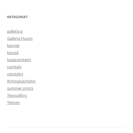
KATEGORIAT
galleria g
Galleria Huuto
kannet
kerasil
kesänäyttelyt
näyttely
näyttelyt
Ryhmänäyttelyt
summer prints
Teosvälitys
Yleinen