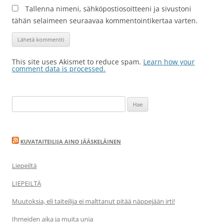
Tallenna nimeni, sähköpostiosoitteeni ja sivustoni
tähän selaimeen seuraavaa kommentointikertaa varten.
This site uses Akismet to reduce spam.
Learn how your
comment data is processed.
Haku:
KUVATAITEILIJA AINO JÄÄSKELÄINEN
Liepeiltä
LIEPEILTÄ
Muutoksia, eli taiteilija ei malttanut pitää näppejään irti!
Ihmeiden aika ja muita unia