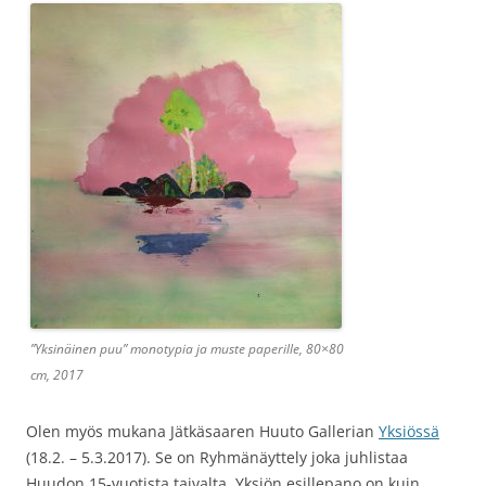
”Yksinäinen puu” monotypia ja muste paperille, 80×80
cm, 2017
Olen myös mukana Jätkäsaaren Huuto Gallerian
Yksiössä
(18.2. – 5.3.2017). Se on Ryhmänäyttely joka juhlistaa
Huudon 15-vuotista taivalta. Yksiön esillepano on kuin