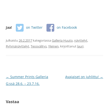
Jaa!
on Twitter
on Facebook
Julkaistu
26.2.2017
kategoriassa
Galleria Huuto
,
näyttelyt
,
Ryhmänäyttelyt
,
Teosvälitys
,
Yleinen
, kirjoittanut
lauri
.
Artikkelien
←
Summer Prints Galleria
Avajaiset on juhlittu!
→
selaus
G:ssä 28.6. – 23.7.16.
Vastaa